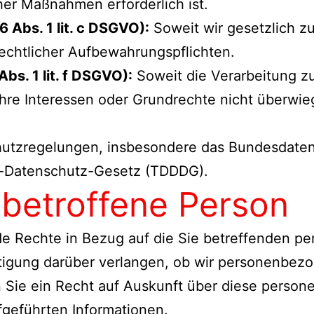
her Maßnahmen erforderlich ist.
6 Abs. 1 lit. c DSGVO):
Soweit wir gesetzlich zur
echtlicher Aufbewahrungspflichten.
Abs. 1 lit. f DSGVO):
Soweit die Verarbeitung z
 Ihre Interessen oder Grundrechte nicht überwieg
chutzregelungen, insbesondere das Bundesdate
e-Datenschutz-Gesetz (TDDDG).
 betroffene Person
e Rechte in Bezug auf die Sie betreffenden p
tigung darüber verlangen, ob wir personenbezo
ben Sie ein Recht auf Auskunft über diese pers
fgeführten Informationen.